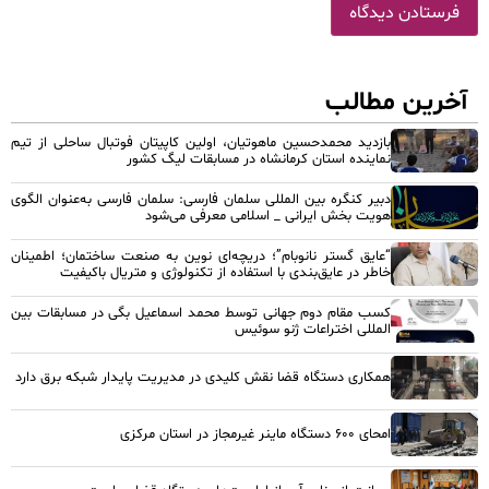
آخرین مطالب
بازدید محمدحسین ماهوتیان، اولین کاپیتان فوتبال ساحلی از تیم
نماینده استان کرمانشاه در مسابقات لیگ کشور
دبیر کنگره بین المللی سلمان فارسی: سلمان فارسی به‌عنوان الگوی
هویت بخش ایرانی _ اسلامی معرفی می‌شود
“عایق گستر نانوبام”؛ دریچه‌ای نوین به صنعت ساختمان؛ اطمینان
خاطر در عایق‌بندی با استفاده از تکنولوژی و متریال باکیفیت
کسب مقام دوم جهانی توسط محمد اسماعیل بگی در مسابقات بین
المللی اختراعات ژنو سوئیس
همکاری دستگاه قضا نقش کلیدی در مدیریت پایدار شبکه برق دارد
امحای ۶۰۰ دستگاه ماینر غیرمجاز در استان مرکزی