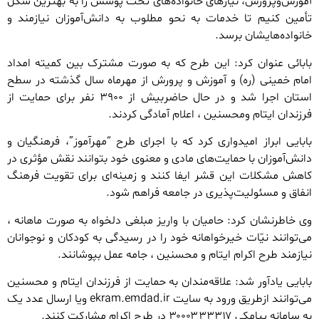
آموزش‌وپرورش، نیازهای خانواده‌های تحت پوشش را به بهترین شکل
تأمین کنیم تا خدمات به نحو مطلوب به دانش‌آموزان نیازمند و
خانواده‌هایشان برسد.
بابائی عنوان کرد: این طرح که به ‌صورت مشترک بین کمیته امداد
امام خمینی (ره) و آموزش‌ و پرورش از مهرماه سال گذشته در سطح
استان اجرا شد و در حال حاضربیش از ۳۹۰۰ نفر برای حمایت از
فرزندان ایتام ومحسنین ، اعلام آمادگی کردند.
بابایی ابراز امیدواری کرد که با اجرای طرح “مهرآموز”، فرهنگیان و
دانش‌آموزان با حمایت‌های مادی و معنوی خود بتوانند نقش مؤثری در
کاهش مشکلات این قشر ایفا کنند و زمینه‌ای برای تقویت فرهنگ
انفاق و مسئولیت‌پذیری در جامعه فراهم شود.
وی خاطرنشان کرد: حامیان با واریز مبلغی دلخواه به صورت ماهانه ،
می‌توانند نیّات خیرخواهانه خود را در رسیدگی به کودکان و نوجوانان
نیازمند طرح اکرام ایتام و محسنین ، جامه عمل بپوشانند.
بابایی یادآور شد: علاقه‌مندان به حمایت از فرزندان ایتام و محسنین
می‌توانند ازطریق ورود به سایت ekram.emdad.ir ویا ارسال عدد یک
به سامانه پیامکی ۳۰۰۰۳۳۳۳۱۷ در طرح اکرام مشارکت کنند.