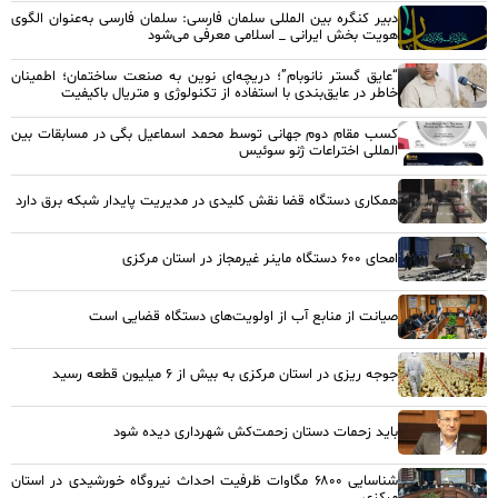
دبیر کنگره بین المللی سلمان فارسی: سلمان فارسی به‌عنوان الگوی
هویت بخش ایرانی _ اسلامی معرفی می‌شود
“عایق گستر نانوبام”؛ دریچه‌ای نوین به صنعت ساختمان؛ اطمینان
خاطر در عایق‌بندی با استفاده از تکنولوژی و متریال باکیفیت
کسب مقام دوم جهانی توسط محمد اسماعیل بگی در مسابقات بین
المللی اختراعات ژنو سوئیس
همکاری دستگاه قضا نقش کلیدی در مدیریت پایدار شبکه برق دارد
امحای ۶۰۰ دستگاه ماینر غیرمجاز در استان مرکزی
صیانت از منابع آب از اولویت‌های دستگاه قضایی است
جوجه ریزی در استان مرکزی به بیش از ۶ میلیون قطعه رسید
باید زحمات دستان زحمت‌کش شهرداری دیده شود
شناسایی ۶۸۰۰ مگاوات ظرفیت احداث نیروگاه خورشیدی در استان