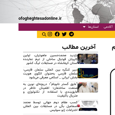
ofogheghtesadonline.ir
آکادمی
استان‌ها
آخرین مطالب
م
بازدید محمدحسین ماهوتیان، اولین
کاپیتان فوتبال ساحلی از تیم نماینده
استان کرمانشاه در مسابقات لیگ کشور
دبیر کنگره بین المللی سلمان فارسی:
سلمان فارسی به‌عنوان الگوی هویت
بخش ایرانی _ اسلامی معرفی می‌شود
“عایق گستر نانوبام”؛ دریچه‌ای نوین به
صنعت ساختمان؛ اطمینان خاطر در
عایق‌بندی با استفاده از تکنولوژی و
متریال باکیفیت
کسب مقام دوم جهانی توسط محمد
اسماعیل بگی در مسابقات بین المللی
اختراعات ژنو سوئیس