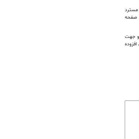
مسترد
ر صفحه
 و جهت
افزوده