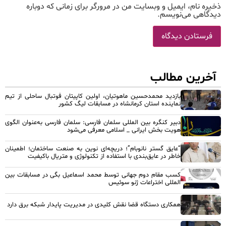
ذخیره نام، ایمیل و وبسایت من در مرورگر برای زمانی که دوباره
دیدگاهی می‌نویسم.
آخرین مطالب
بازدید محمدحسین ماهوتیان، اولین کاپیتان فوتبال ساحلی از تیم
نماینده استان کرمانشاه در مسابقات لیگ کشور
دبیر کنگره بین المللی سلمان فارسی: سلمان فارسی به‌عنوان الگوی
هویت بخش ایرانی _ اسلامی معرفی می‌شود
“عایق گستر نانوبام”؛ دریچه‌ای نوین به صنعت ساختمان؛ اطمینان
خاطر در عایق‌بندی با استفاده از تکنولوژی و متریال باکیفیت
کسب مقام دوم جهانی توسط محمد اسماعیل بگی در مسابقات بین
المللی اختراعات ژنو سوئیس
همکاری دستگاه قضا نقش کلیدی در مدیریت پایدار شبکه برق دارد