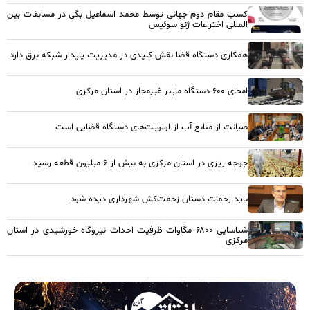
کسب مقام دوم جهانی توسط محمد اسماعیل بگی در مسابقات بین
المللی اختراعات ژنو سوئیس
همکاری دستگاه قضا نقش کلیدی در مدیریت پایدار شبکه برق دارد
امحای ۶۰۰ دستگاه ماینر غیرمجاز در استان مرکزی
صیانت از منابع آب از اولویت‌های دستگاه قضایی است
جوجه ریزی در استان مرکزی به بیش از ۶ میلیون قطعه رسید
باید زحمات دستان زحمت‌کش شهرداری دیده شود
شناسایی ۶۸۰۰ مگاوات ظرفیت احداث نیروگاه خورشیدی در استان
مرکزی