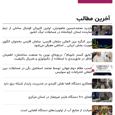
آخرین مطالب
بازدید محمدحسین ماهوتیان، اولین کاپیتان فوتبال ساحلی از تیم
نماینده استان کرمانشاه در مسابقات لیگ کشور
دبیر کنگره بین المللی سلمان فارسی: سلمان فارسی به‌عنوان الگوی
هویت بخش ایرانی _ اسلامی معرفی می‌شود
“عایق گستر نانوبام”؛ دریچه‌ای نوین به صنعت ساختمان؛ اطمینان
خاطر در عایق‌بندی با استفاده از تکنولوژی و متریال باکیفیت
کسب مقام دوم جهانی توسط محمد اسماعیل بگی در مسابقات بین
المللی اختراعات ژنو سوئیس
همکاری دستگاه قضا نقش کلیدی در مدیریت پایدار شبکه برق دارد
امحای ۶۰۰ دستگاه ماینر غیرمجاز در استان مرکزی
صیانت از منابع آب از اولویت‌های دستگاه قضایی است