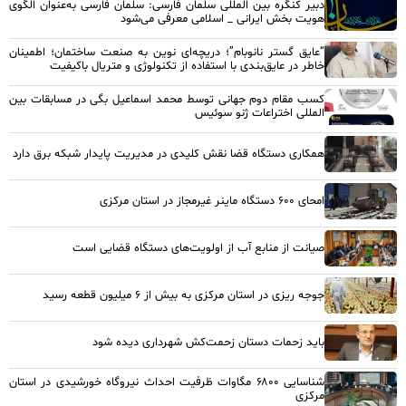
دبیر کنگره بین المللی سلمان فارسی: سلمان فارسی به‌عنوان الگوی
هویت بخش ایرانی _ اسلامی معرفی می‌شود
“عایق گستر نانوبام”؛ دریچه‌ای نوین به صنعت ساختمان؛ اطمینان
خاطر در عایق‌بندی با استفاده از تکنولوژی و متریال باکیفیت
کسب مقام دوم جهانی توسط محمد اسماعیل بگی در مسابقات بین
المللی اختراعات ژنو سوئیس
همکاری دستگاه قضا نقش کلیدی در مدیریت پایدار شبکه برق دارد
امحای ۶۰۰ دستگاه ماینر غیرمجاز در استان مرکزی
صیانت از منابع آب از اولویت‌های دستگاه قضایی است
جوجه ریزی در استان مرکزی به بیش از ۶ میلیون قطعه رسید
باید زحمات دستان زحمت‌کش شهرداری دیده شود
شناسایی ۶۸۰۰ مگاوات ظرفیت احداث نیروگاه خورشیدی در استان
مرکزی