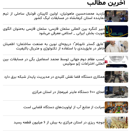
آخرین مطالب
بازدید محمدحسین ماهوتیان، اولین کاپیتان فوتبال ساحلی از تیم
نماینده استان کرمانشاه در مسابقات لیگ کشور
دبیر کنگره بین المللی سلمان فارسی: سلمان فارسی به‌عنوان الگوی
هویت بخش ایرانی _ اسلامی معرفی می‌شود
“عایق گستر نانوبام”؛ دریچه‌ای نوین به صنعت ساختمان؛ اطمینان
خاطر در عایق‌بندی با استفاده از تکنولوژی و متریال باکیفیت
کسب مقام دوم جهانی توسط محمد اسماعیل بگی در مسابقات بین
المللی اختراعات ژنو سوئیس
همکاری دستگاه قضا نقش کلیدی در مدیریت پایدار شبکه برق دارد
امحای ۶۰۰ دستگاه ماینر غیرمجاز در استان مرکزی
صیانت از منابع آب از اولویت‌های دستگاه قضایی است
جوجه ریزی در استان مرکزی به بیش از ۶ میلیون قطعه رسید