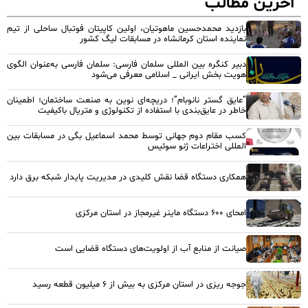
آخرین مطالب
بازدید محمدحسین ماهوتیان، اولین کاپیتان فوتبال ساحلی از تیم
نماینده استان کرمانشاه در مسابقات لیگ کشور
دبیر کنگره بین المللی سلمان فارسی: سلمان فارسی به‌عنوان الگوی
هویت بخش ایرانی _ اسلامی معرفی می‌شود
“عایق گستر نانوبام”؛ دریچه‌ای نوین به صنعت ساختمان؛ اطمینان
خاطر در عایق‌بندی با استفاده از تکنولوژی و متریال باکیفیت
کسب مقام دوم جهانی توسط محمد اسماعیل بگی در مسابقات بین
المللی اختراعات ژنو سوئیس
همکاری دستگاه قضا نقش کلیدی در مدیریت پایدار شبکه برق دارد
امحای ۶۰۰ دستگاه ماینر غیرمجاز در استان مرکزی
صیانت از منابع آب از اولویت‌های دستگاه قضایی است
جوجه ریزی در استان مرکزی به بیش از ۶ میلیون قطعه رسید