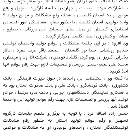
گفت : با هدف تحقق فرمان رهبر معظم انقلاب و شعار جهش تولید
با مشارکت مردم ، بیست و چهارمین جلسه کارگروه تسهیل و رفع
موانع تولید استان گلستان با هدف رفع مشکلات و موانع تولید ۶
واحد‌ تولیدی استان گلستان با حضور معاون هماهنگی امور اقتصادی
استانداری گلستان در محل سالن جلسات اتاق بازرگانی ، صنایع ،
معادن و کشاورزی استان گلستان برگزار گردید .
وی افزود : در این جلسه مشکلات و موانع تولید واحد‌های تولیدی
صنایع روشنایی صبا نور گلستان ، محمد باقر عرب مفرد ، تالار
پذیرایی گلریزان ، بوم گردی گلشاد توغدری ، شرکت آتا اوتا و مرغداری
محمد علی عجم حسنی بررسی و تصمیمات لازم جهت رفع موانع آنها
اخذ گردید .
به گفته وی ، مشکلات این واحدها در حوزه میراث فرهنگی ، بانک
کشاورزی ، بانک گردشگری ، بانک ملی و بانک صادرات استان بود که
با همکاری نمایندگان دستگاههای اجرایی و بانک های مرتبط ، موانع
تولید آنها بررسی و تصمیمات لازم جهت رفع موانع تولید این واحدها
اتخاذ شد .
حسن زاده اضافه کرد : با توجه به برگزاری منظم جلسات کارگروه
تسهیل و رفع موانع تولید استان به منظور رفع مشکلات
تولیدکنندگان استان ، واحد‌های تولیدی ای که مشکلات و موانعی