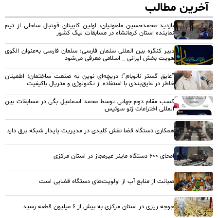
آخرین مطالب
بازدید محمدحسین ماهوتیان، اولین کاپیتان فوتبال ساحلی از تیم
نماینده استان کرمانشاه در مسابقات لیگ کشور
دبیر کنگره بین المللی سلمان فارسی: سلمان فارسی به‌عنوان الگوی
هویت بخش ایرانی _ اسلامی معرفی می‌شود
“عایق گستر نانوبام”؛ دریچه‌ای نوین به صنعت ساختمان؛ اطمینان
خاطر در عایق‌بندی با استفاده از تکنولوژی و متریال باکیفیت
کسب مقام دوم جهانی توسط محمد اسماعیل بگی در مسابقات بین
المللی اختراعات ژنو سوئیس
همکاری دستگاه قضا نقش کلیدی در مدیریت پایدار شبکه برق دارد
امحای ۶۰۰ دستگاه ماینر غیرمجاز در استان مرکزی
صیانت از منابع آب از اولویت‌های دستگاه قضایی است
جوجه ریزی در استان مرکزی به بیش از ۶ میلیون قطعه رسید