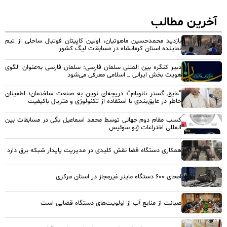
آخرین مطالب
بازدید محمدحسین ماهوتیان، اولین کاپیتان فوتبال ساحلی از تیم
نماینده استان کرمانشاه در مسابقات لیگ کشور
دبیر کنگره بین المللی سلمان فارسی: سلمان فارسی به‌عنوان الگوی
هویت بخش ایرانی _ اسلامی معرفی می‌شود
“عایق گستر نانوبام”؛ دریچه‌ای نوین به صنعت ساختمان؛ اطمینان
خاطر در عایق‌بندی با استفاده از تکنولوژی و متریال باکیفیت
کسب مقام دوم جهانی توسط محمد اسماعیل بگی در مسابقات بین
المللی اختراعات ژنو سوئیس
همکاری دستگاه قضا نقش کلیدی در مدیریت پایدار شبکه برق دارد
امحای ۶۰۰ دستگاه ماینر غیرمجاز در استان مرکزی
صیانت از منابع آب از اولویت‌های دستگاه قضایی است