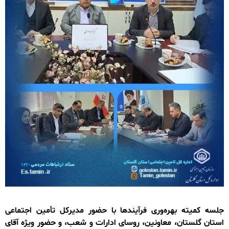
جلسه کمیته بهره‌وری فرآیندها با حضور مدیرکل تأمین اجتماعی
استان گلستان، معاونین، روسای ادارات و شعب، و حضور ویژه آقای