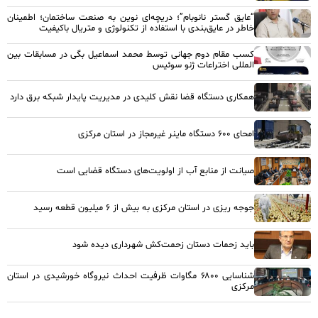
“عایق گستر نانوبام”؛ دریچه‌ای نوین به صنعت ساختمان؛ اطمینان
خاطر در عایق‌بندی با استفاده از تکنولوژی و متریال باکیفیت
کسب مقام دوم جهانی توسط محمد اسماعیل بگی در مسابقات بین
المللی اختراعات ژنو سوئیس
همکاری دستگاه قضا نقش کلیدی در مدیریت پایدار شبکه برق دارد
امحای ۶۰۰ دستگاه ماینر غیرمجاز در استان مرکزی
صیانت از منابع آب از اولویت‌های دستگاه قضایی است
جوجه ریزی در استان مرکزی به بیش از ۶ میلیون قطعه رسید
باید زحمات دستان زحمت‌کش شهرداری دیده شود
شناسایی ۶۸۰۰ مگاوات ظرفیت احداث نیروگاه خورشیدی در استان
مرکزی