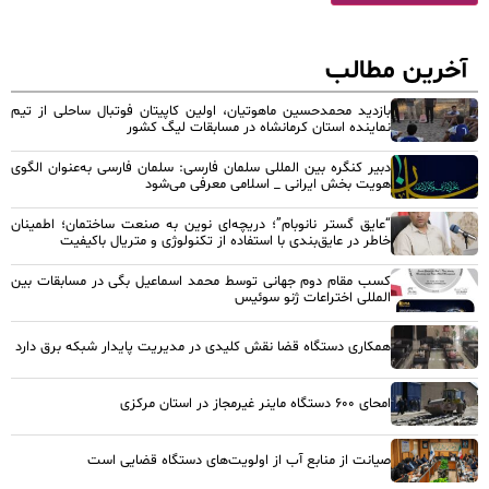
آخرین مطالب
بازدید محمدحسین ماهوتیان، اولین کاپیتان فوتبال ساحلی از تیم
نماینده استان کرمانشاه در مسابقات لیگ کشور
دبیر کنگره بین المللی سلمان فارسی: سلمان فارسی به‌عنوان الگوی
هویت بخش ایرانی _ اسلامی معرفی می‌شود
“عایق گستر نانوبام”؛ دریچه‌ای نوین به صنعت ساختمان؛ اطمینان
خاطر در عایق‌بندی با استفاده از تکنولوژی و متریال باکیفیت
کسب مقام دوم جهانی توسط محمد اسماعیل بگی در مسابقات بین
المللی اختراعات ژنو سوئیس
همکاری دستگاه قضا نقش کلیدی در مدیریت پایدار شبکه برق دارد
امحای ۶۰۰ دستگاه ماینر غیرمجاز در استان مرکزی
صیانت از منابع آب از اولویت‌های دستگاه قضایی است