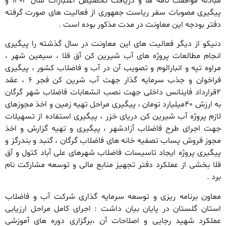
مبادله موافقت نامه ها و دریافت تخصیص اعتبارات سال ۱۴۰۲ و
پیگیری مصوبات سفر ریاست جمهوری از فعالیت های صورت گرفته
دفتر بودجه این معاونت در مدت مذکور بوده است .
دنیکو از دیگر فعالیت های این معاونت در سال گذشته را پیگیری
انجام مطالعات پروژه های آب شیرین کن آق قلا ، سیمین شهر ،
مراوه تپه و انبارالوم و تصویب آن در آب و فاضلاب کشور ، پیگیری
فراخوان و جذب سرمایه گذار جهت آب شرین کن فجر ۶ ، عقد
۲قرارداد فاینانس داخلی جهت نصب انشعابات فاضلاب شهر گرگان
به ارزش ۴۰میلیارد تومان ، پیگیری مراحل تهیه زمین و اخذ مجوزهای
لازم پروژه آب شیرین کن دریای خزر ، پیگیری استفاده از تسهیلات
جهت اجرای طرح فاضلاب آزادشهر ، پیگیری و تهیه گزارش و اخذ
مجوز فروش پساب تصفیه خانه های فاضلاب گرگان ، گنبد و بندرگز و
پیگیری پروژه ایجاد تاسیسات فاضلاب شهرهای علی آباد کتول و آق
قلا بخشی از عملکرد دفتر تجهیز منابع مالی و توسعه مشارکت نام
برد .
معاون برنامه ریزی و توسعه سرمایه گذاری شرکت آب و فاضلاب
استان گلستان در پایان بیان داشت : اجرای کامل مراحل ارزیابی
عملکرد شهید رجایی و اصلاحات آن ،برگزاری دوره های آموزشی