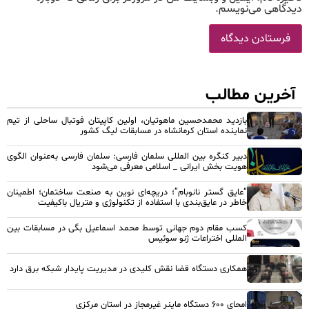
دیدگاهی می‌نویسم.
آخرین مطالب
بازدید محمدحسین ماهوتیان، اولین کاپیتان فوتبال ساحلی از تیم
نماینده استان کرمانشاه در مسابقات لیگ کشور
دبیر کنگره بین المللی سلمان فارسی: سلمان فارسی به‌عنوان الگوی
هویت بخش ایرانی _ اسلامی معرفی می‌شود
“عایق گستر نانوبام”؛ دریچه‌ای نوین به صنعت ساختمان؛ اطمینان
خاطر در عایق‌بندی با استفاده از تکنولوژی و متریال باکیفیت
کسب مقام دوم جهانی توسط محمد اسماعیل بگی در مسابقات بین
المللی اختراعات ژنو سوئیس
همکاری دستگاه قضا نقش کلیدی در مدیریت پایدار شبکه برق دارد
امحای ۶۰۰ دستگاه ماینر غیرمجاز در استان مرکزی