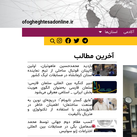
ofogheghtesadonline.ir
آکادمی
استان‌ها
آخرین مطالب
بازدید محمدحسین ماهوتیان، اولین
کاپیتان فوتبال ساحلی از تیم نماینده
استان کرمانشاه در مسابقات لیگ کشور
دبیر کنگره بین المللی سلمان فارسی:
سلمان فارسی به‌عنوان الگوی هویت
بخش ایرانی _ اسلامی معرفی می‌شود
“عایق گستر نانوبام”؛ دریچه‌ای نوین به
صنعت ساختمان؛ اطمینان خاطر در
عایق‌بندی با استفاده از تکنولوژی و
متریال باکیفیت
کسب مقام دوم جهانی توسط محمد
اسماعیل بگی در مسابقات بین المللی
اختراعات ژنو سوئیس