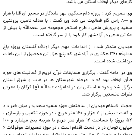
کارهای دیگر اوقاف استان می باشد.
وی تصریح کرد : پروژه دام سنگین مهر ماندگار در مسیر آق قلا با هزار
و ۸۰۰ راس گاو فعالیت می کند وی گفت : با هدف تامین پروتئین
سفید و پرورش ماهی ، طرح استخر مجموعه میر سعدالله با بیش از
۵۰ تن ماهی در آزادشهر کار خود را از سر گرفته است.
مهدیان متذکر شد : از اقدامات مهم دیگر اوقاف گلستان پروژه باغ
موقوفه ۳۶۰ هکتاری در آزادشهر که پنج هزار تن محصول از این باغات
برداشت شده است.
وی در ادامه گفت : برگزاری مسابقات قرآن کریم از فعالیت های حوزه
قرآن اوقاف بود که در مرحله شهرستان ها در غرب و شرق استان
برگزار شد و مرحله استانی آن در امامزاده عبدالله (ع) گرگان با معرفی
نفرات نخستین برگزار شد.
حجت الاسلام مهدیان از ساختمان حوزه علمیه سعدیه رامیان خبر داد
و گفت : بیش از ۲ هزار و ۱۶۰ متر مربع ، در حوزه تکمیل و بازسازی ،
۵۲ پروژه با مساحت ۱۴ هزار متر مربع با هزینه پنج میلیارد و ۱۰۰
میایون تومان در در دست اقدام است ، در حوزه تعمیرات موقوفات ۶
پروژه با مساحت ۲ هزار متر مریع با اعتبار سه میلیارد تومان ، و در