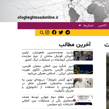
ofogheghtesadonline.ir
آکادمی
استان‌ها
آخرین مطالب
ت
بازدید محمدحسین ماهوتیان، اولین
کاپیتان فوتبال ساحلی از تیم نماینده
استان کرمانشاه در مسابقات لیگ کشور
دبیر کنگره بین المللی سلمان فارسی:
سلمان فارسی به‌عنوان الگوی هویت
بخش ایرانی _ اسلامی معرفی می‌شود
“عایق گستر نانوبام”؛ دریچه‌ای نوین به
صنعت ساختمان؛ اطمینان خاطر در
عایق‌بندی با استفاده از تکنولوژی و
متریال باکیفیت
کسب مقام دوم جهانی توسط محمد
اسماعیل بگی در مسابقات بین المللی
اختراعات ژنو سوئیس