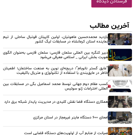
آخرین مطالب
بازدید محمدحسین ماهوتیان، اولین کاپیتان فوتبال ساحلی از تیم
نماینده استان کرمانشاه در مسابقات لیگ کشور
دبیر کنگره بین المللی سلمان فارسی: سلمان فارسی به‌عنوان الگوی
هویت بخش ایرانی _ اسلامی معرفی می‌شود
“عایق گستر نانوبام”؛ دریچه‌ای نوین به صنعت ساختمان؛ اطمینان
خاطر در عایق‌بندی با استفاده از تکنولوژی و متریال باکیفیت
کسب مقام دوم جهانی توسط محمد اسماعیل بگی در مسابقات بین
المللی اختراعات ژنو سوئیس
همکاری دستگاه قضا نقش کلیدی در مدیریت پایدار شبکه برق دارد
امحای ۶۰۰ دستگاه ماینر غیرمجاز در استان مرکزی
صیانت از منابع آب از اولویت‌های دستگاه قضایی است