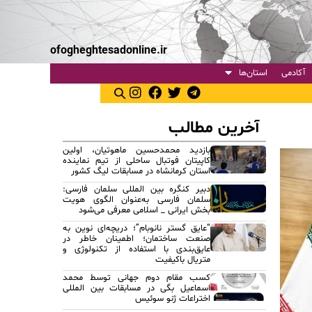
ofogheghtesadonline.ir
آکادمی
استان‌ها
آخرین مطالب
بازدید محمدحسین ماهوتیان، اولین
کاپیتان فوتبال ساحلی از تیم نماینده
استان کرمانشاه در مسابقات لیگ کشور
دبیر کنگره بین المللی سلمان فارسی:
سلمان فارسی به‌عنوان الگوی هویت
بخش ایرانی _ اسلامی معرفی می‌شود
“عایق گستر نانوبام”؛ دریچه‌ای نوین به
صنعت ساختمان؛ اطمینان خاطر در
عایق‌بندی با استفاده از تکنولوژی و
متریال باکیفیت
کسب مقام دوم جهانی توسط محمد
اسماعیل بگی در مسابقات بین المللی
اختراعات ژنو سوئیس