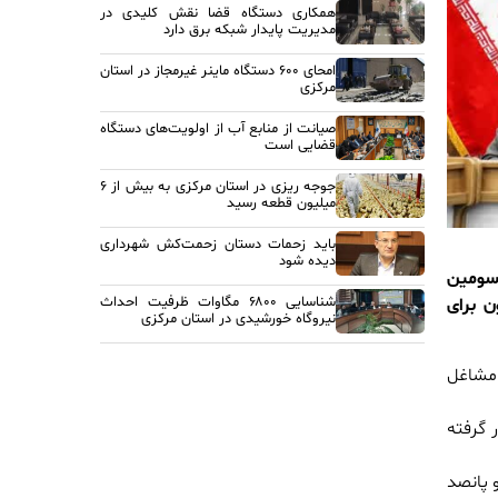
همکاری دستگاه قضا نقش کلیدی در
مدیریت پایدار شبکه برق دارد
امحای ۶۰۰ دستگاه ماینر غیرمجاز در استان
مرکزی
صیانت از منابع آب از اولویت‌های دستگاه
قضایی است
جوجه ریزی در استان مرکزی به بیش از ۶
میلیون قطعه رسید
باید زحمات دستان زحمت‌کش شهرداری
دیده شود
 سومین
شناسایی ۶۸۰۰ مگاوات ظرفیت احداث
ن برای
نیروگاه خورشیدی در استان مرکزی
 در سامانه مشاغل
 گرفته
یارد تومان می باشد که مبلغ ۷ میلیارد و پانصد