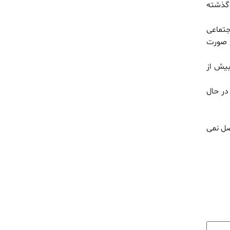
سبت به سال گذشته
جتماعی
ه صورت
شته بیش از
یم ، در حال
صل نمی