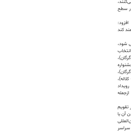
‌کنند،
در سطح
افزود:
ند کند
ی شود،
انتخاب
رگان)،
شنواره
رگان)،
لاله)،
رویداد
زجمله
 تقویم
 آن با
شگاه بین‌المللی
 سراسر