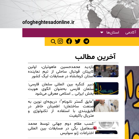
ofogheghtesadonline.ir
آکادمی
استان‌ها
آخرین مطالب
بازدید محمدحسین ماهوتیان، اولین
کاپیتان فوتبال ساحلی از تیم نماینده
استان کرمانشاه در مسابقات لیگ کشور
دبیر کنگره بین المللی سلمان فارسی:
سلمان فارسی به‌عنوان الگوی هویت
بخش ایرانی _ اسلامی معرفی می‌شود
“عایق گستر نانوبام”؛ دریچه‌ای نوین به
صنعت ساختمان؛ اطمینان خاطر در
عایق‌بندی با استفاده از تکنولوژی و
متریال باکیفیت
کسب مقام دوم جهانی توسط محمد
اسماعیل بگی در مسابقات بین المللی
اختراعات ژنو سوئیس