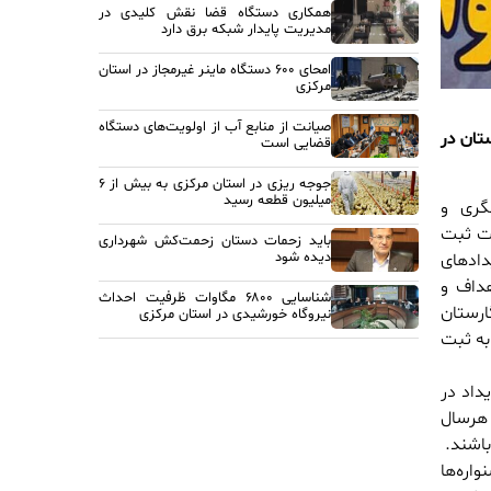
همکاری دستگاه قضا نقش کلیدی در
مدیریت پایدار شبکه برق دارد
امحای ۶۰۰ دستگاه ماینر غیرمجاز در استان
مرکزی
صیانت از منابع آب از اولویت‌های دستگاه
 گردشگری این استان در
قضایی است
جوجه ریزی در استان مرکزی به بیش از ۶
میلیون قطعه رسید
گری و
صوص آخرین وضعیت ثبت
باید زحمات دستان زحمت‌کش شهرداری
دیده شود
ادهای
هداف و
شناسایی ۶۸۰۰ مگاوات ظرفیت احداث
ارستان
نیروگاه خورشیدی در استان مرکزی
کشور به ثبت
داد در
 هرسال
باشند.
اره‌ها