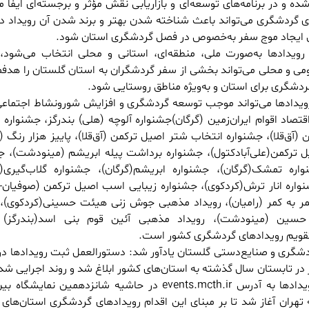
 و در برنامه‌های توسعه‌ای و بازاریابی نقش مؤثر و برجسته‌ای ایفا می
ی گردشگری می‌تواند باعث شناخته شدن بهتر و برند شدن آن رویداد 
ین ایجاد موج سفر به‌خصوص در فصل گردشگری استان شود.
 رویدادها به‌صورت ملی، منطقه‌ای، استانی و محلی انتخاب می‌شود، 
می و محلی می‌تواند بخشی از سفر گردشگران به استان گلستان را هدفم
شگری برای استان و به‌ویژه مناطق روستایی شود.
ن رویدادها می‌تواند موجب توسعه گردشگری و افزایش شورونشاط اجتماع
صاد اقوام ایران‌زمین (گرگان)جشنواره آلوچه (هلی) بندرگز، جشنواره 
آق‌قلا)، جشنواره انتخاب شتر اصیل ترکمن (آق‌قلا)، پاییز هزار رنگ (گ
 ترکمن(علی‌آبادکتول)، جشنواره برداشت پیله ابریشم (مینودشت)، ج
واره تمشک(گرگان)، جشنواره ابریشم(گرگان)، جشنواره گلاب‌گیری(گ
نواره انار ترش(کردکوی)، جشنواره زیبایی اسب اصیل ترکمن (صوفیان- ک
مر به کمر (رامیان)، رویداد مذهبی جوش زنی هیئت حسینی(کردکوی)، 
سین (مینودشت)، رویداد مذهبی آئین قوم بنی اسد(بندرگز) ا
تقویم رویدادهای گردشگری کشور است.
شگری و صنایع‌دستی گلستان یادآور شد: دستورالعمل ثبت رویدادها در
ر تابستان سال گذشته به استان‌های کشور ابلاغ شد و روند اجرایی شدن
رونمایی از سامانه ثبت رویدادها به آدرس events.mcth.ir در حاشیه شانزدهمین نمای
هران آغاز شد تا بر مبنای این اقدام رویدادهای گردشگری استان‌های