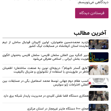
دیدگاهی می‌نویسم.
آخرین مطالب
بازدید محمدحسین ماهوتیان، اولین کاپیتان فوتبال ساحلی از تیم
نماینده استان کرمانشاه در مسابقات لیگ کشور
دبیر کنگره بین المللی سلمان فارسی: سلمان فارسی به‌عنوان الگوی
هویت بخش ایرانی _ اسلامی معرفی می‌شود
“عایق گستر نانوبام”؛ دریچه‌ای نوین به صنعت ساختمان؛ اطمینان
خاطر در عایق‌بندی با استفاده از تکنولوژی و متریال باکیفیت
کسب مقام دوم جهانی توسط محمد اسماعیل بگی در مسابقات بین
المللی اختراعات ژنو سوئیس
همکاری دستگاه قضا نقش کلیدی در مدیریت پایدار شبکه برق دارد
امحای ۶۰۰ دستگاه ماینر غیرمجاز در استان مرکزی