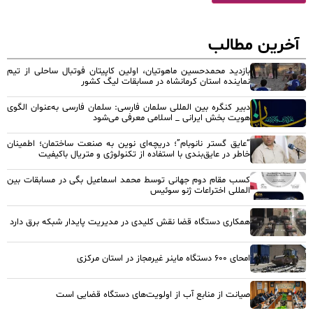
آخرین مطالب
بازدید محمدحسین ماهوتیان، اولین کاپیتان فوتبال ساحلی از تیم
نماینده استان کرمانشاه در مسابقات لیگ کشور
دبیر کنگره بین المللی سلمان فارسی: سلمان فارسی به‌عنوان الگوی
هویت بخش ایرانی _ اسلامی معرفی می‌شود
“عایق گستر نانوبام”؛ دریچه‌ای نوین به صنعت ساختمان؛ اطمینان
خاطر در عایق‌بندی با استفاده از تکنولوژی و متریال باکیفیت
کسب مقام دوم جهانی توسط محمد اسماعیل بگی در مسابقات بین
المللی اختراعات ژنو سوئیس
همکاری دستگاه قضا نقش کلیدی در مدیریت پایدار شبکه برق دارد
امحای ۶۰۰ دستگاه ماینر غیرمجاز در استان مرکزی
صیانت از منابع آب از اولویت‌های دستگاه قضایی است