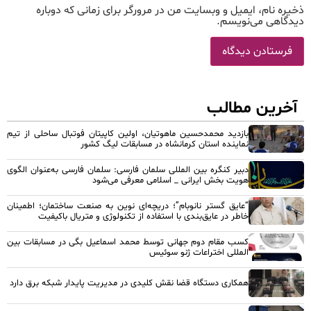
ذخیره نام، ایمیل و وبسایت من در مرورگر برای زمانی که دوباره
دیدگاهی می‌نویسم.
آخرین مطالب
بازدید محمدحسین ماهوتیان، اولین کاپیتان فوتبال ساحلی از تیم
نماینده استان کرمانشاه در مسابقات لیگ کشور
دبیر کنگره بین المللی سلمان فارسی: سلمان فارسی به‌عنوان الگوی
هویت بخش ایرانی _ اسلامی معرفی می‌شود
“عایق گستر نانوبام”؛ دریچه‌ای نوین به صنعت ساختمان؛ اطمینان
خاطر در عایق‌بندی با استفاده از تکنولوژی و متریال باکیفیت
کسب مقام دوم جهانی توسط محمد اسماعیل بگی در مسابقات بین
المللی اختراعات ژنو سوئیس
همکاری دستگاه قضا نقش کلیدی در مدیریت پایدار شبکه برق دارد