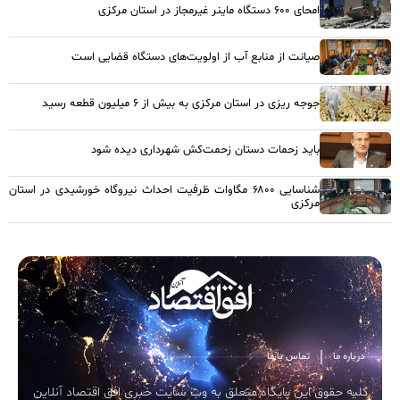
امحای ۶۰۰ دستگاه ماینر غیرمجاز در استان مرکزی
صیانت از منابع آب از اولویت‌های دستگاه قضایی است
جوجه ریزی در استان مرکزی به بیش از ۶ میلیون قطعه رسید
باید زحمات دستان زحمت‌کش شهرداری دیده شود
شناسایی ۶۸۰۰ مگاوات ظرفیت احداث نیروگاه خورشیدی در استان
مرکزی
درباره ما
تماس با ما
کلیه حقوق این پایگاه متعلق به وب سایت خبری افق اقتصاد آنلاین