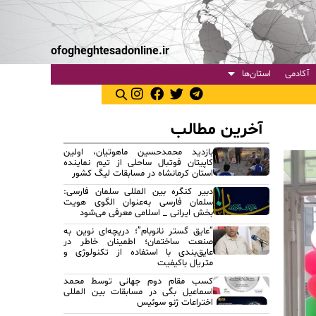
ofogheghtesadonline.ir
آکادمی
استان‌ها
آخرین مطالب
بازدید محمدحسین ماهوتیان، اولین
کاپیتان فوتبال ساحلی از تیم نماینده
استان کرمانشاه در مسابقات لیگ کشور
دبیر کنگره بین المللی سلمان فارسی:
سلمان فارسی به‌عنوان الگوی هویت
بخش ایرانی _ اسلامی معرفی می‌شود
“عایق گستر نانوبام”؛ دریچه‌ای نوین به
صنعت ساختمان؛ اطمینان خاطر در
عایق‌بندی با استفاده از تکنولوژی و
متریال باکیفیت
کسب مقام دوم جهانی توسط محمد
اسماعیل بگی در مسابقات بین المللی
اختراعات ژنو سوئیس