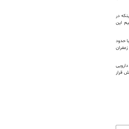
نکه در
یم این
آزادشهر با حدود
 هزار متر به طور متوسط ۱.۵ کیلوگرم زعفران
ت، گیاهان دارویی
۵۰ روستا را تحت پوشش قرار