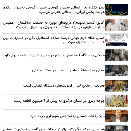
دبیر کنگره بین المللی سلمان فارسی: سلمان فارسی به‌عنوان الگوی
هویت بخش ایرانی _ اسلامی معرفی می‌شود
“عایق گستر نانوبام”؛ دریچه‌ای نوین به صنعت ساختمان؛ اطمینان
خاطر در عایق‌بندی با استفاده از تکنولوژی و متریال باکیفیت
کسب مقام دوم جهانی توسط محمد اسماعیل بگی در مسابقات بین
المللی اختراعات ژنو سوئیس
همکاری دستگاه قضا نقش کلیدی در مدیریت پایدار شبکه برق دارد
امحای ۶۰۰ دستگاه ماینر غیرمجاز در استان مرکزی
صیانت از منابع آب از اولویت‌های دستگاه قضایی است
جوجه ریزی در استان مرکزی به بیش از ۶ میلیون قطعه رسید
باید زحمات دستان زحمت‌کش شهرداری دیده شود
شناسایی ۶۸۰۰ مگاوات ظرفیت احداث نیروگاه خورشیدی در استان