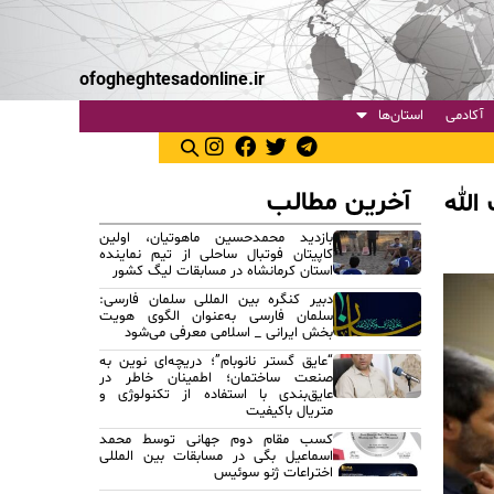
ofogheghtesadonline.ir
آکادمی
استان‌ها
آخرین مطالب
الله
بازدید محمدحسین ماهوتیان، اولین
کاپیتان فوتبال ساحلی از تیم نماینده
استان کرمانشاه در مسابقات لیگ کشور
دبیر کنگره بین المللی سلمان فارسی:
سلمان فارسی به‌عنوان الگوی هویت
بخش ایرانی _ اسلامی معرفی می‌شود
“عایق گستر نانوبام”؛ دریچه‌ای نوین به
صنعت ساختمان؛ اطمینان خاطر در
عایق‌بندی با استفاده از تکنولوژی و
متریال باکیفیت
کسب مقام دوم جهانی توسط محمد
اسماعیل بگی در مسابقات بین المللی
اختراعات ژنو سوئیس