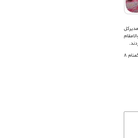
مدیرکل
لامقام
ند.
مدیرکل و کارکنان اداره کل استاندارد گلستان در ادامه ضمن غبارروبی و عطر افشانی مزار شهدای گمنام ٨