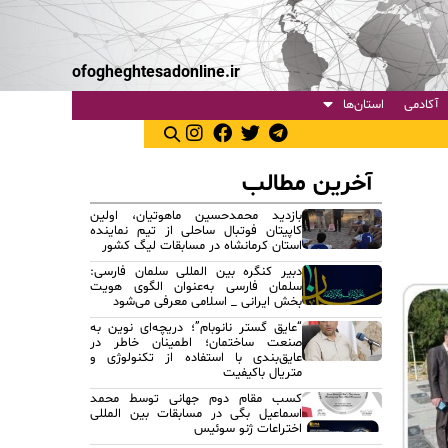
ofogheghtesadonline.ir
آکادمی
استان‌ها
آخرین مطالب
بازدید محمدحسین ماهوتیان، اولین
کاپیتان فوتبال ساحلی از تیم نماینده
استان کرمانشاه در مسابقات لیگ کشور
دبیر کنگره بین المللی سلمان فارسی:
سلمان فارسی به‌عنوان الگوی هویت
بخش ایرانی _ اسلامی معرفی می‌شود
“عایق گستر نانوبام”؛ دریچه‌ای نوین به
صنعت ساختمان؛ اطمینان خاطر در
عایق‌بندی با استفاده از تکنولوژی و
متریال باکیفیت
کسب مقام دوم جهانی توسط محمد
اسماعیل بگی در مسابقات بین المللی
اختراعات ژنو سوئیس