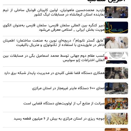
بازدید محمدحسین ماهوتیان، اولین کاپیتان فوتبال ساحلی از تیم
نماینده استان کرمانشاه در مسابقات لیگ کشور
دبیر کنگره بین المللی سلمان فارسی: سلمان فارسی به‌عنوان الگوی
هویت بخش ایرانی _ اسلامی معرفی می‌شود
“عایق گستر نانوبام”؛ دریچه‌ای نوین به صنعت ساختمان؛ اطمینان
خاطر در عایق‌بندی با استفاده از تکنولوژی و متریال باکیفیت
کسب مقام دوم جهانی توسط محمد اسماعیل بگی در مسابقات بین
المللی اختراعات ژنو سوئیس
همکاری دستگاه قضا نقش کلیدی در مدیریت پایدار شبکه برق دارد
امحای ۶۰۰ دستگاه ماینر غیرمجاز در استان مرکزی
صیانت از منابع آب از اولویت‌های دستگاه قضایی است
جوجه ریزی در استان مرکزی به بیش از ۶ میلیون قطعه رسید