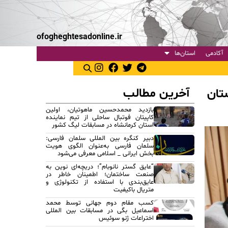
ofogheghtesadonline.ir
آکادمی
استان‌ها
آخرین مطالب
ستان
بازدید محمدحسین ماهوتیان، اولین
کاپیتان فوتبال ساحلی از تیم نماینده
استان کرمانشاه در مسابقات لیگ کشور
دبیر کنگره بین المللی سلمان فارسی:
سلمان فارسی به‌عنوان الگوی هویت
بخش ایرانی _ اسلامی معرفی می‌شود
“عایق گستر نانوبام”؛ دریچه‌ای نوین به
صنعت ساختمان؛ اطمینان خاطر در
عایق‌بندی با استفاده از تکنولوژی و
متریال باکیفیت
کسب مقام دوم جهانی توسط محمد
اسماعیل بگی در مسابقات بین المللی
اختراعات ژنو سوئیس