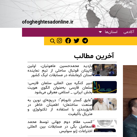
ofogheghtesadonline.ir
آکادمی
استان‌ها
آخرین مطالب
بازدید محمدحسین ماهوتیان، اولین
کاپیتان فوتبال ساحلی از تیم نماینده
استان کرمانشاه در مسابقات لیگ کشور
دبیر کنگره بین المللی سلمان فارسی:
سلمان فارسی به‌عنوان الگوی هویت
بخش ایرانی _ اسلامی معرفی می‌شود
“عایق گستر نانوبام”؛ دریچه‌ای نوین به
صنعت ساختمان؛ اطمینان خاطر در
عایق‌بندی با استفاده از تکنولوژی و
متریال باکیفیت
کسب مقام دوم جهانی توسط محمد
اسماعیل بگی در مسابقات بین المللی
اختراعات ژنو سوئیس