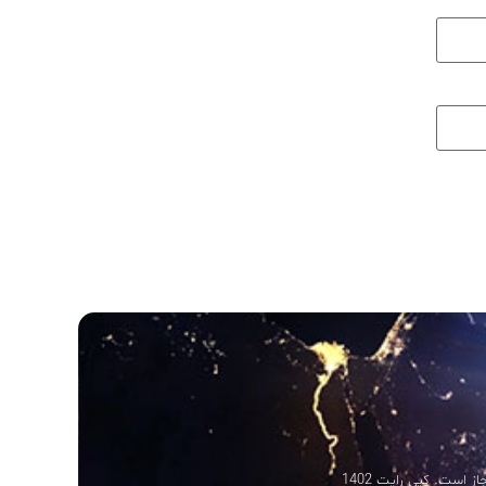
 است. کپی رایت 1402