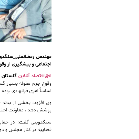
مهندس رمضانعلی_سنگدوینی
اجتماعی و پیشگیری از وقو
افق‌اقتصاد آنلاین
گلستان
–
وقوع جرم مقوله بسیار گس
اساساً امری فرانهادی بوده
وی افزود: بخشی از بدنه ق
پوشش دهد ، معاونت اجتما
سنگدوینی گفت: در حمای
قضاییه در کنار مجلس و د