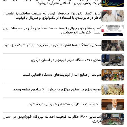
هویت بخش ایرانی _ اسلامی معرفی می‌شود
“عایق گستر نانوبام”؛ دریچه‌ای نوین به صنعت ساختمان؛ اطمینان
خاطر در عایق‌بندی با استفاده از تکنولوژی و متریال باکیفیت
کسب مقام دوم جهانی توسط محمد اسماعیل بگی در مسابقات بین
المللی اختراعات ژنو سوئیس
همکاری دستگاه قضا نقش کلیدی در مدیریت پایدار شبکه برق دارد
امحای ۶۰۰ دستگاه ماینر غیرمجاز در استان مرکزی
صیانت از منابع آب از اولویت‌های دستگاه قضایی است
جوجه ریزی در استان مرکزی به بیش از ۶ میلیون قطعه رسید
باید زحمات دستان زحمت‌کش شهرداری دیده شود
شناسایی ۶۸۰۰ مگاوات ظرفیت احداث نیروگاه خورشیدی در استان
مرکزی