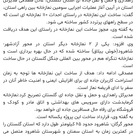
راهداری و حمل و نقل جاده ای استان گلستان، عادل مصدقی مدیرکل
استان در آیین آغاز عملیات اجرایی سومین نمازخانه بین راهی استان،
گفت: ساخت این نمازخانه در راستای احداث ۱۱۰ نمازخانه ای است که
در سطح راههای پرتردد کشور ساخته می شود.
به گفته وی، مجوز ساخت این نمازخانه در راستای این هدف دریافت
شده است.
وی افزود: یکی از ۲ نمازخانه دیگر استان در محور آزادشهر-
شاهرود(خوش ییلاق) ساخته شده که در حال بهره برداری است و
نمازخانه تنگراه هم در محور بین المللی جنگل گلستان در حال ساخت
است.
مصدقی ادامه داد: هدف از ساخت این نمازخانه ها توجه به زمان
استراحت کاربران جاده ای برای افزایش ایمنی و امنیت خاطر آنان در
سفر با ادای فریضه نماز است.
مدیرکل راهداری و حمل و نقل جاده ای گلستان تصریح کرد:نمازخانه
گرمابدشت دارای سرویس های بهداشتی و اتاق مادر و کودک و
فروشگاه برای رفاه حال مسافرین جاده ای خواهد بود.
به گفته وی، قرارداد ساخت این پروژه یکساله است.
محور گرگان- شاهرود حدود ۶۵ کیلومتر طول دارد که استان گلستان را
در کمترین زمان به استان سمنان و شهرستان شاهرود متصل می