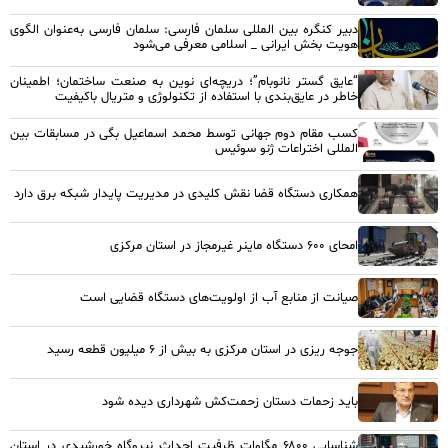
دبیر کنگره بین المللی سلمان فارسی: سلمان فارسی به‌عنوان الگوی
هویت بخش ایرانی _ اسلامی معرفی می‌شود
“عایق گستر نانوبام”؛ دریچه‌ای نوین به صنعت ساختمان؛ اطمینان
خاطر در عایق‌بندی با استفاده از تکنولوژی و متریال باکیفیت
کسب مقام دوم جهانی توسط محمد اسماعیل بگی در مسابقات بین
المللی اختراعات ژنو سوئیس
همکاری دستگاه قضا نقش کلیدی در مدیریت پایدار شبکه برق دارد
امحای ۶۰۰ دستگاه ماینر غیرمجاز در استان مرکزی
صیانت از منابع آب از اولویت‌های دستگاه قضایی است
جوجه ریزی در استان مرکزی به بیش از ۶ میلیون قطعه رسید
باید زحمات دستان زحمت‌کش شهرداری دیده شود
شناسایی ۶۸۰۰ مگاوات ظرفیت احداث نیروگاه خورشیدی در استان