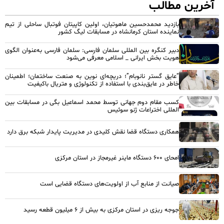
آخرین مطالب
بازدید محمدحسین ماهوتیان، اولین کاپیتان فوتبال ساحلی از تیم
نماینده استان کرمانشاه در مسابقات لیگ کشور
دبیر کنگره بین المللی سلمان فارسی: سلمان فارسی به‌عنوان الگوی
هویت بخش ایرانی _ اسلامی معرفی می‌شود
“عایق گستر نانوبام”؛ دریچه‌ای نوین به صنعت ساختمان؛ اطمینان
خاطر در عایق‌بندی با استفاده از تکنولوژی و متریال باکیفیت
کسب مقام دوم جهانی توسط محمد اسماعیل بگی در مسابقات بین
المللی اختراعات ژنو سوئیس
همکاری دستگاه قضا نقش کلیدی در مدیریت پایدار شبکه برق دارد
امحای ۶۰۰ دستگاه ماینر غیرمجاز در استان مرکزی
صیانت از منابع آب از اولویت‌های دستگاه قضایی است
جوجه ریزی در استان مرکزی به بیش از ۶ میلیون قطعه رسید