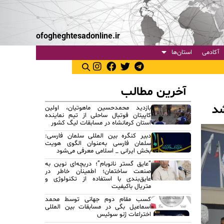
ofogheghtesadonline.ir
آکادمی
استان‌ها
آخرین مطالب
شد
بازدید محمدحسین ماهوتیان، اولین
کاپیتان فوتبال ساحلی از تیم نماینده
استان کرمانشاه در مسابقات لیگ کشور
دبیر کنگره بین المللی سلمان فارسی:
سلمان فارسی به‌عنوان الگوی هویت
بخش ایرانی _ اسلامی معرفی می‌شود
“عایق گستر نانوبام”؛ دریچه‌ای نوین به
صنعت ساختمان؛ اطمینان خاطر در
عایق‌بندی با استفاده از تکنولوژی و
متریال باکیفیت
کسب مقام دوم جهانی توسط محمد
اسماعیل بگی در مسابقات بین المللی
اختراعات ژنو سوئیس