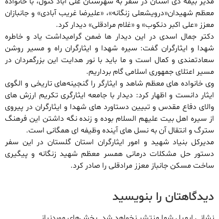
مدیر بیمه دی استان در سفر به شهرستان علی آباد کتول، با خانواده
معظم شهیدان«درویشعلی زنگانه»، «علیرضا غریب آبادی» و جانبازان
معزز «علی اکبر دنکوب» و «غلام مرادقلی» دیدار کرد.
دکتر جمال اسدی در این دیدار ها ضمن گرامیداشت یاد و خاطره
شهدا و ایثارگران گفت: سیره شهدا و ایثارگران راه و مسیر روشن
سعادتمندی و کمال است و ما باید با نور هدایت این بزرگمردان در
مسیر اعتلای جمهوری اسلامی گام برداریم.
وی خانواده های معظم شاهد و ایثارگر را گنجینه‌های تاریخی و الگوی
ایثار دانست و اظهار کرد: دیدار با جامعه ایثارگری تکریم ارزش های
والای دفاع مقدس و تبیین دستاورد های شهدا و ایثارگران در پیروی
از سیره اهل بیت علیهم السلام بوده و زنده نگه داشتن این فرهنگ
سترگ و انتقال آن به نسل های آینده وظیفه ای همگانی است.
مدیرکل بنیاد شهید و امور ایثارگران استان گلستان در این سفر
دستور حل مشکلات درمانی همسر معظم شهید زنگانه و پیگیری
ساخت مسکن جانباز معزز مرادقلی را صادر کرد.
دیدگاهتان را بنویسید
نشانی ایمیل شما منتشر نخواهد شد.
بخش‌های موردنیاز