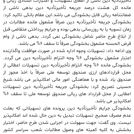
تأخیرتأدیه دین ناشی از اعطای تسهیلات و اعتبارات اسنادی ریالی و
مانده کل هشت درصد جریمه تأخیرتأدیه دین بدهی ناشی از
ضمانتنامه ریالی قابل بخشودگی می باشد.این مقام بانکی تاکید کرد:
بخشودگی جریمه تأخیرتأدیه دین صرفاً مشمول مانده مطالبات در
زمان تسویه یا به روزرسانی بدهی بوده و جرایم پرداختی متقاضی قبل
از ابلاغ طرح حاضر شامل بخشودگی نمی گردد. بدهی ناشی از وام
قرض الحسنه مشمول بخشودگی صرفاً تا سقف ۶% می باشد.
وی ادامه داد: تسهیلات وجوه اداره شده در صورت موافقت واگذارنده
اعتبار مشمول بخشودگی ۶% وجه التزام تأخیرتأدیه دین می گردد.
بخشودگی مانده ۶% وجه التزام تأخیرتأدیه دین تسهیلات اعطائی از
محل قراردادهای ارزی صندوق توسعه ملی صرفاً با اخذ مجوز از
صندوق یاد شده و با هماهنگی امور مالی امکانپذیر می باشد.شیخ
حسینی تصریح کرد: بخشودگی جریمه تأخیرتأدیه دین تسهیلات
اعطایی از محل قرارداد های ریالی صندوق توسعه ملی تا سقف ۶%
امکانپذیر می باشد.
بخشودگی جرایم تأخیرتأدیه دین پرونده های تسهیلاتی که بعلت
عدم مصرف صحیح تسهیلات تبدیل به دین حال شده اند امکانپذیر
نیست. وی گفت: جهت سهولت در اجرایی شدن طرح حاضر، اختیار
بخشش به کلیه کمیته های وصول مطالبات شعب سراسر کشور