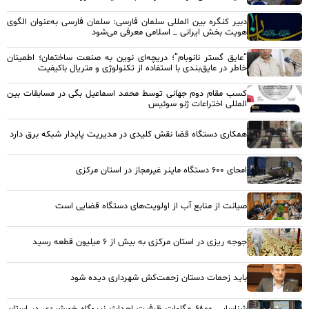
دبیر کنگره بین المللی سلمان فارسی: سلمان فارسی به‌عنوان الگوی
هویت بخش ایرانی _ اسلامی معرفی می‌شود
“عایق گستر نانوبام”؛ دریچه‌ای نوین به صنعت ساختمان؛ اطمینان
خاطر در عایق‌بندی با استفاده از تکنولوژی و متریال باکیفیت
کسب مقام دوم جهانی توسط محمد اسماعیل بگی در مسابقات بین
المللی اختراعات ژنو سوئیس
همکاری دستگاه قضا نقش کلیدی در مدیریت پایدار شبکه برق دارد
امحای ۶۰۰ دستگاه ماینر غیرمجاز در استان مرکزی
صیانت از منابع آب از اولویت‌های دستگاه قضایی است
جوجه ریزی در استان مرکزی به بیش از ۶ میلیون قطعه رسید
باید زحمات دستان زحمت‌کش شهرداری دیده شود
شناسایی ۶۸۰۰ مگاوات ظرفیت احداث نیروگاه خورشیدی در استان