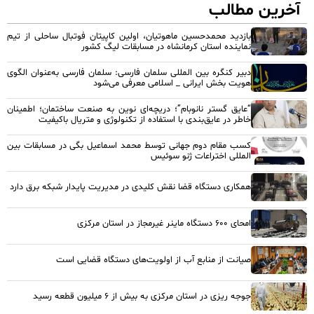
آخرین مطالب
بازدید محمدحسین ماهوتیان، اولین کاپیتان فوتبال ساحلی از تیم
نماینده استان کرمانشاه در مسابقات لیگ کشور
دبیر کنگره بین المللی سلمان فارسی: سلمان فارسی به‌عنوان الگوی
هویت بخش ایرانی _ اسلامی معرفی می‌شود
“عایق گستر نانوبام”؛ دریچه‌ای نوین به صنعت ساختمان؛ اطمینان
خاطر در عایق‌بندی با استفاده از تکنولوژی و متریال باکیفیت
کسب مقام دوم جهانی توسط محمد اسماعیل بگی در مسابقات بین
المللی اختراعات ژنو سوئیس
همکاری دستگاه قضا نقش کلیدی در مدیریت پایدار شبکه برق دارد
امحای ۶۰۰ دستگاه ماینر غیرمجاز در استان مرکزی
صیانت از منابع آب از اولویت‌های دستگاه قضایی است
جوجه ریزی در استان مرکزی به بیش از ۶ میلیون قطعه رسید