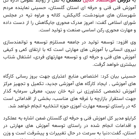
به
گزارش
افق‌اقتصاد آنلاین
گلستان
به نقل از روابط عمومی اداره کل
آموزش فنی فنی و حرفه ای استان گلستان، حسینی نماینده مردم
شهرستان های مینودشت، گالیکش، کلاله و مراوه تپه در مجلس
شورای اسلامی گفت: امروز مدرک محوری جایگاهش را از دست داده
و مهارت محوری رکن اساسی صنعت و تولید است.
وی افزود: توسعه تولید در جامعه مستلزم توسعه و توانمندسازی
نیروی انسانی با آموزش های مهارتی است که با ارتقای کمی و کیفی
آموزش های فنی و حرفه ای و توسعه مهارتهای فردی، اشتغال شتاب
بیشتری خواهد گرفت.
حسینی بیان کرد: اختصاص منابع اعتباری جهت بروز رسانی کارگاه
های آموزشی ٬ ایجاد کارگاه های آموزشی جدید، تکمیل و تجهیز مرکز
آموزش تخصصی کشاورزی نی تپه خان ببین، معرفی سرمایه گذار
جهت استقرار بازارچه با غرفه های مناسب، بخشی از اقداماتی است
که در راستای توسعه مهارت آموزی حوزه انتخابیه انجام خواهد شد.
کرایلو مدیر کل اموزش فنی و حرفه ای گلستان ضمن اشاره به عملکرد
و اقدامات انجام شده در راستای توسعه آموزش های مهارتی در
استان، گفت:دنیا به سرعت در حال تغییرات و پیشرفت است و وزن