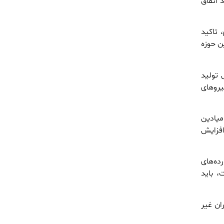
 اتفاق
 تاکید
ن حوزه
 تولید
یروهای
میادین
افزایش
ده‌های
، باید
ان غیر