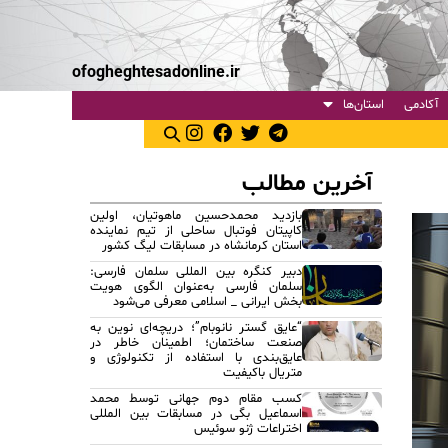
ofogheghtesadonline.ir
آکادمی
استان‌ها
آخرین مطالب
بازدید محمدحسین ماهوتیان، اولین
کاپیتان فوتبال ساحلی از تیم نماینده
استان کرمانشاه در مسابقات لیگ کشور
دبیر کنگره بین المللی سلمان فارسی:
سلمان فارسی به‌عنوان الگوی هویت
بخش ایرانی _ اسلامی معرفی می‌شود
“عایق گستر نانوبام”؛ دریچه‌ای نوین به
صنعت ساختمان؛ اطمینان خاطر در
عایق‌بندی با استفاده از تکنولوژی و
متریال باکیفیت
کسب مقام دوم جهانی توسط محمد
اسماعیل بگی در مسابقات بین المللی
اختراعات ژنو سوئیس