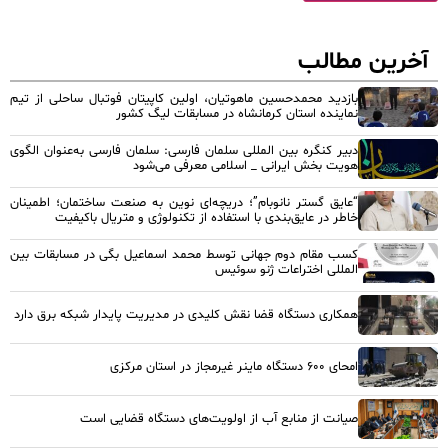
آخرین مطالب
بازدید محمدحسین ماهوتیان، اولین کاپیتان فوتبال ساحلی از تیم
نماینده استان کرمانشاه در مسابقات لیگ کشور
دبیر کنگره بین المللی سلمان فارسی: سلمان فارسی به‌عنوان الگوی
هویت بخش ایرانی _ اسلامی معرفی می‌شود
“عایق گستر نانوبام”؛ دریچه‌ای نوین به صنعت ساختمان؛ اطمینان
خاطر در عایق‌بندی با استفاده از تکنولوژی و متریال باکیفیت
کسب مقام دوم جهانی توسط محمد اسماعیل بگی در مسابقات بین
المللی اختراعات ژنو سوئیس
همکاری دستگاه قضا نقش کلیدی در مدیریت پایدار شبکه برق دارد
امحای ۶۰۰ دستگاه ماینر غیرمجاز در استان مرکزی
صیانت از منابع آب از اولویت‌های دستگاه قضایی است