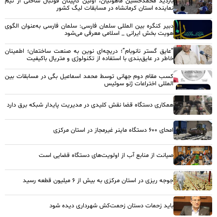
بازدید محمدحسین ماهوتیان، اولین کاپیتان فوتبال ساحلی از تیم
نماینده استان کرمانشاه در مسابقات لیگ کشور
دبیر کنگره بین المللی سلمان فارسی: سلمان فارسی به‌عنوان الگوی
هویت بخش ایرانی _ اسلامی معرفی می‌شود
“عایق گستر نانوبام”؛ دریچه‌ای نوین به صنعت ساختمان؛ اطمینان
خاطر در عایق‌بندی با استفاده از تکنولوژی و متریال باکیفیت
کسب مقام دوم جهانی توسط محمد اسماعیل بگی در مسابقات بین
المللی اختراعات ژنو سوئیس
همکاری دستگاه قضا نقش کلیدی در مدیریت پایدار شبکه برق دارد
امحای ۶۰۰ دستگاه ماینر غیرمجاز در استان مرکزی
صیانت از منابع آب از اولویت‌های دستگاه قضایی است
جوجه ریزی در استان مرکزی به بیش از ۶ میلیون قطعه رسید
باید زحمات دستان زحمت‌کش شهرداری دیده شود