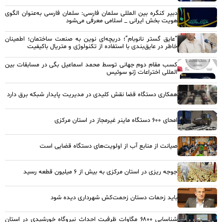
دبیر کنگره بین المللی سلمان فارسی: سلمان فارسی به‌عنوان الگوی
هویت بخش ایرانی _ اسلامی معرفی می‌شود
“عایق گستر نانوبام”؛ دریچه‌ای نوین به صنعت ساختمان؛ اطمینان
خاطر در عایق‌بندی با استفاده از تکنولوژی و متریال باکیفیت
کسب مقام دوم جهانی توسط محمد اسماعیل بگی در مسابقات بین
المللی اختراعات ژنو سوئیس
همکاری دستگاه قضا نقش کلیدی در مدیریت پایدار شبکه برق دارد
امحای ۶۰۰ دستگاه ماینر غیرمجاز در استان مرکزی
صیانت از منابع آب از اولویت‌های دستگاه قضایی است
جوجه ریزی در استان مرکزی به بیش از ۶ میلیون قطعه رسید
باید زحمات دستان زحمت‌کش شهرداری دیده شود
شناسایی ۶۸۰۰ مگاوات ظرفیت احداث نیروگاه خورشیدی در استان