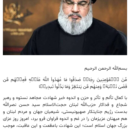
بسم‌الله الرحمن الرحیم
مِّنَ ٱلۡمُؤمِنِینَ رِجَالࣱ صَدَقُوا مَا عَٰهَدُواْ اللَّهَ عَلَیۡهِ فَمِنۡهُم مَّن
قَضَىٰ نَحۡبَهُۥ وَمِنهُم مَّن یَنتَظِرُ وَمَا بَدَّلُواْ تَبدِیلࣰا
با کمال تألم و تأثر و حزن و اندوه خبر شهادت مجاهد نستوه و رهبر
شجاع و فداکار حزب‌الله لبنان حجت‌الاسلام سید حسن نصرالله
بدست رژیم جنایتکار صهیونیستی، شیعیان جهان و مردم لبنان و
هم میهنان عزیزمان را در غم و اندوه فراوان فرو برد‌، امروز روز عزای
بزرگ‌ جهان‌ اسلام‌ است؛ این شهادت باعظمت و این عاقبت، موجب