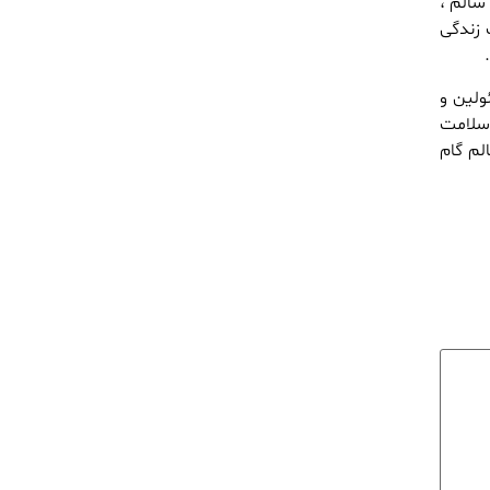
سالم ،
 زندگی
ولین و
 سلامت
لم گام