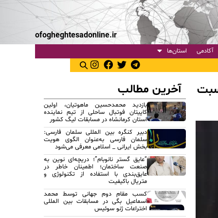
ofogheghtesadonline.ir
آکادمی
استان‌ها
آخرین مطالب
سبت
بازدید محمدحسین ماهوتیان، اولین
کاپیتان فوتبال ساحلی از تیم نماینده
استان کرمانشاه در مسابقات لیگ کشور
دبیر کنگره بین المللی سلمان فارسی:
سلمان فارسی به‌عنوان الگوی هویت
بخش ایرانی _ اسلامی معرفی می‌شود
“عایق گستر نانوبام”؛ دریچه‌ای نوین به
صنعت ساختمان؛ اطمینان خاطر در
عایق‌بندی با استفاده از تکنولوژی و
متریال باکیفیت
کسب مقام دوم جهانی توسط محمد
اسماعیل بگی در مسابقات بین المللی
اختراعات ژنو سوئیس