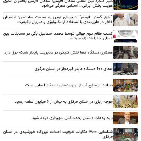
دبیر کنگره بین المللی سلمان فارسی: سلمان فارسی به‌عنوان الگوی
هویت بخش ایرانی _ اسلامی معرفی می‌شود
“عایق گستر نانوبام”؛ دریچه‌ای نوین به صنعت ساختمان؛ اطمینان
خاطر در عایق‌بندی با استفاده از تکنولوژی و متریال باکیفیت
کسب مقام دوم جهانی توسط محمد اسماعیل بگی در مسابقات بین
المللی اختراعات ژنو سوئیس
همکاری دستگاه قضا نقش کلیدی در مدیریت پایدار شبکه برق دارد
امحای ۶۰۰ دستگاه ماینر غیرمجاز در استان مرکزی
صیانت از منابع آب از اولویت‌های دستگاه قضایی است
جوجه ریزی در استان مرکزی به بیش از ۶ میلیون قطعه رسید
باید زحمات دستان زحمت‌کش شهرداری دیده شود
شناسایی ۶۸۰۰ مگاوات ظرفیت احداث نیروگاه خورشیدی در استان
مرکزی