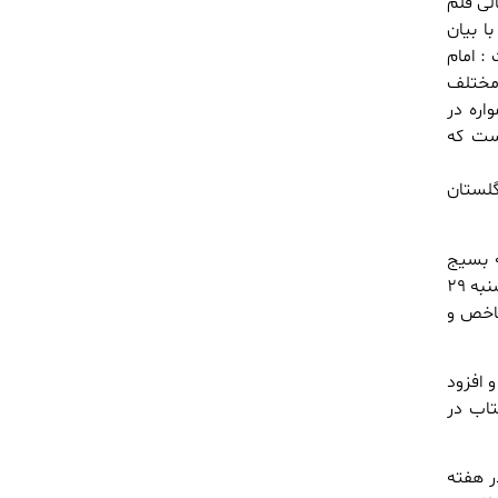
 و اهالی قلم
ا بیان
: امام
 مختلف
اره در
است که
م گلستان
ه بسیج
پرداخت و اظهار کرد : جامعیت برنامه های این هفته توده های مردم است ، وی افزود : از روز سه شنبه ۲۹
 شاخص و
 افزود
تاب در
ر هفته