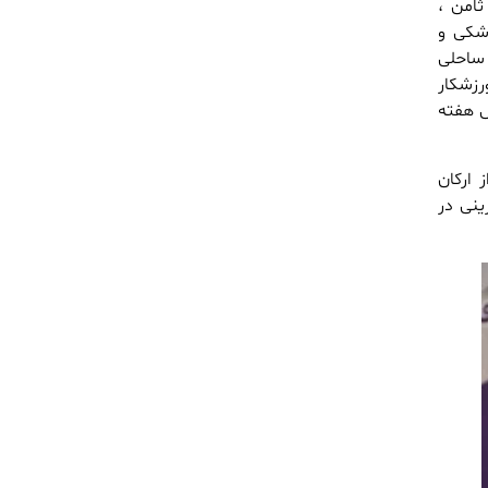
ثامن ،
شکی و
 ساحلی
دای استان گلستان ، یادواره ۲۸۱ شهید ورزشکار
ص هفته
 ارکان
ینی در