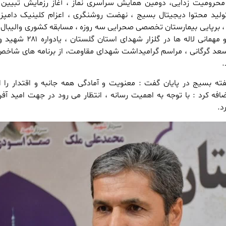
محرومیت زدایی، دومین همایش سراسری نماز ، آغاز رزمایش تبیین 
لید محتوا دیجیتال بسیج ، نهضت روشنگری ، اعزام کلینیک دامپز
ه ، برپایی بیمارستان تخصصی صحرایی سه روزه ، مسابقه کشوری والیبال
، اجلاسیه مجمع بسیج ، و مهمانی لاله ها در گلزار شه
 اسعد گرگانی ، مراسم گرامیداشت شهدای مقاومت، از برنامه های شاخ
.
 بسیج در پایان گفت : معنویت و آمادگی همه جانبه و اقتدار را از
ه کرد : با توجه به اهمیت رسانه ، انتظار می رود در جهت امید آفر
د.