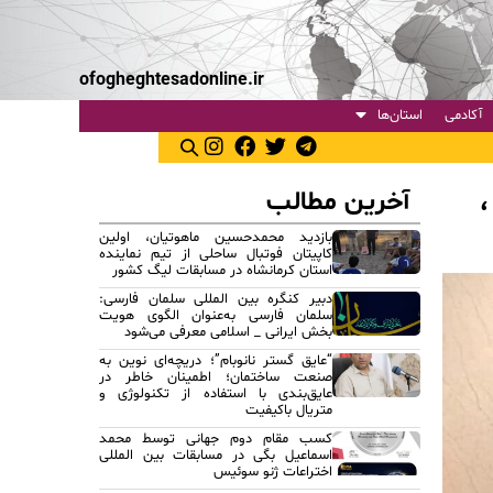
ofogheghtesadonline.ir
آکادمی
استان‌ها
آخرین مطالب
،
بازدید محمدحسین ماهوتیان، اولین
کاپیتان فوتبال ساحلی از تیم نماینده
استان کرمانشاه در مسابقات لیگ کشور
دبیر کنگره بین المللی سلمان فارسی:
سلمان فارسی به‌عنوان الگوی هویت
بخش ایرانی _ اسلامی معرفی می‌شود
“عایق گستر نانوبام”؛ دریچه‌ای نوین به
صنعت ساختمان؛ اطمینان خاطر در
عایق‌بندی با استفاده از تکنولوژی و
متریال باکیفیت
کسب مقام دوم جهانی توسط محمد
اسماعیل بگی در مسابقات بین المللی
اختراعات ژنو سوئیس