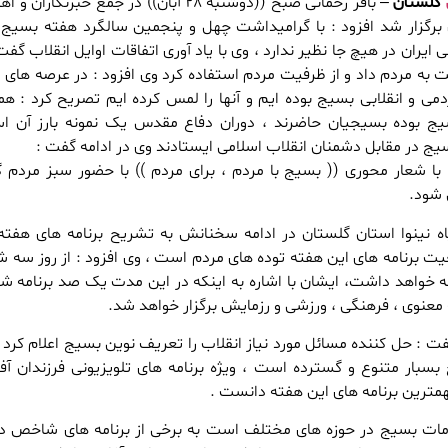
گلستان
– باقر رحمانی صبح ((دوشنبه ۲۸ آبان)) در جمع خبرنگاران
گزار شد افزود : با گرامیداشت چهل و پنجمین سالگرد هفته بسیج ب
یران در هیچ جا نظیر ندارد ، وی با یاد آوری اتفاقات اوایل انقلاب گفت 
به مردم داد و از ظرفیت مردم استفاده کرد وی افزود : در عرصه های
می و انقلابی بسیج بوده ایم و آنها را لمس کرده ایم تصریح کرد : همو
سیج بوده بسیجیان حاضرند ، دوران دفاع مقدس یک نمونه بارز آن 
یج در مقابل دشمنان انقلاب اسلامی ایستادند وی در ادامه گفت :
هفته بسیج در سال ۱۴۰۳ با شعار محوری (( بسیج با مردم ، برای مردم )) با حضور سبز مرد
 شود.
 نینوا استان گلستان در ادامه سخنانش به تشریح برنامه های هفت
ا ۵ آذر ماه ادامه خواهد داشت، ایشان با اشاره به اینکه در این مدت یک صد برنامه
 : حل کننده مسائل مورد نیاز انقلاب را تعریف نوین بسیج اعلام کرد و
سبار متنوع و گسترده است ، ویژه برنامه های تلویزیونی فرزندان آف
همترین برنامه های این هفته دانست .
قدامات بسیج در حوزه های مختلف است به برخی از برنامه های شاخص د