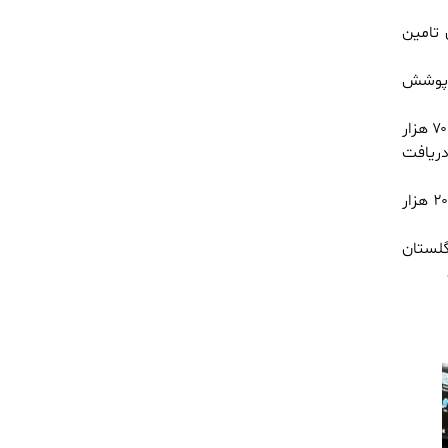
و اعتبار برای تامین
ه های تحت پوشش
طبقه گفته وی : یکی از الویت های بهزیستی حق پرستاری ویژه معلولان ضایعه نخاعی و ۲ میلیون و ۷۰ هزار
دریافت
وی یاد آور شد : در بهزیستی استان ، ۶۰ هزار نفر معلول حدود هفت هزار زن سرپرست خانوار و ۲۰ هزار
گلستان