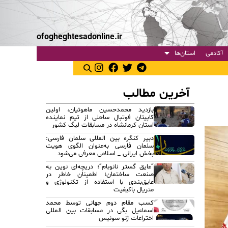
ofogheghtesadonline.ir
آکادمی
استان‌ها
آخرین مطالب
بازدید محمدحسین ماهوتیان، اولین
کاپیتان فوتبال ساحلی از تیم نماینده
استان کرمانشاه در مسابقات لیگ کشور
دبیر کنگره بین المللی سلمان فارسی:
سلمان فارسی به‌عنوان الگوی هویت
بخش ایرانی _ اسلامی معرفی می‌شود
“عایق گستر نانوبام”؛ دریچه‌ای نوین به
صنعت ساختمان؛ اطمینان خاطر در
عایق‌بندی با استفاده از تکنولوژی و
متریال باکیفیت
کسب مقام دوم جهانی توسط محمد
اسماعیل بگی در مسابقات بین المللی
اختراعات ژنو سوئیس