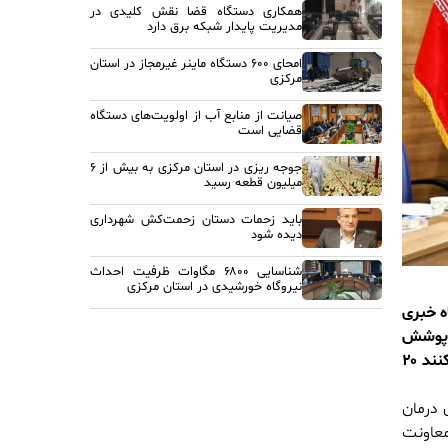
همکاری دستگاه قضا نقش کلیدی در
مدیریت پایدار شبکه برق دارد
امحای ۶۰۰ دستگاه ماینر غیرمجاز در استان
مرکزی
صیانت از منابع آب از اولویت‌های دستگاه
قضایی است
جوجه ریزی در استان مرکزی به بیش از ۶
میلیون قطعه رسید
باید زحمات دستان زحمت‌کش شهرداری
دیده شود
شناسایی ۶۸۰۰ مگاوات ظرفیت احداث
نیروگاه خورشیدی در استان مرکزی
ه خبری
۳۲ نفر از افراد تحت پوشش
خدمات نشان دار استفاده می کنند ، ۶۲ مرکز در سطح استان داریم که از معلولین نگهداری می کنند ۲۰
 درمان
عاونت