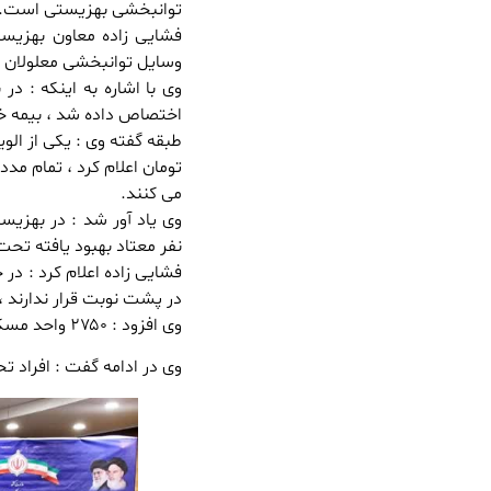
توانبخشی بهزیستی است.
وسایل توانبخشی معلولان 
اختصاص داده شد ، بیمه خویش فرمایی 
تومان اعلام کرد ، تمام م
می کنند.
نفر معتاد بهبود یافته ت
فشایی زاده اعلام کرد : د
در پشت نوبت قرار ندارند ، ۲ هزار و ۳۰۰ مددجوی ضایعه نخاعی گلستان مستمری دریافت می کن
وی افزود : ۲۷۵۰ واحد مسکونی تحویل مددجویان بهزیستی گلستان شد
وی در ادامه گفت : افراد تحت پوش