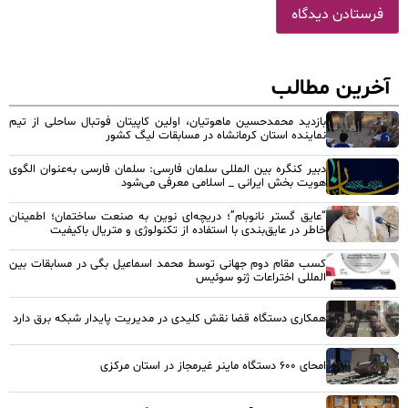
آخرین مطالب
بازدید محمدحسین ماهوتیان، اولین کاپیتان فوتبال ساحلی از تیم
نماینده استان کرمانشاه در مسابقات لیگ کشور
دبیر کنگره بین المللی سلمان فارسی: سلمان فارسی به‌عنوان الگوی
هویت بخش ایرانی _ اسلامی معرفی می‌شود
“عایق گستر نانوبام”؛ دریچه‌ای نوین به صنعت ساختمان؛ اطمینان
خاطر در عایق‌بندی با استفاده از تکنولوژی و متریال باکیفیت
کسب مقام دوم جهانی توسط محمد اسماعیل بگی در مسابقات بین
المللی اختراعات ژنو سوئیس
همکاری دستگاه قضا نقش کلیدی در مدیریت پایدار شبکه برق دارد
امحای ۶۰۰ دستگاه ماینر غیرمجاز در استان مرکزی