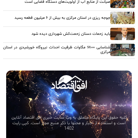
صیانت از منابع آب از اولویت‌های دستگاه قضایی است
جوجه ریزی در استان مرکزی به بیش از ۶ میلیون قطعه رسید
باید زحمات دستان زحمت‌کش شهرداری دیده شود
شناسایی ۶۸۰۰ مگاوات ظرفیت احداث نیروگاه خورشیدی در استان
مرکزی
درباره ما
تماس با ما
کلیه حقوق این پایگاه متعلق به وب سایت خبری افق اقتصاد آنلاین
است و استفاده از اخبار و محتوا با ذکر منبع مجاز است. کپی رایت
1402