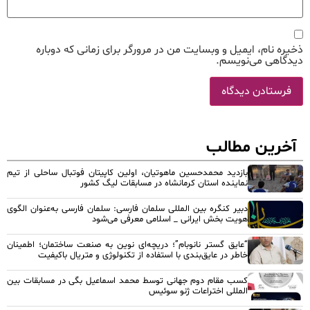
ذخیره نام، ایمیل و وبسایت من در مرورگر برای زمانی که دوباره
دیدگاهی می‌نویسم.
آخرین مطالب
بازدید محمدحسین ماهوتیان، اولین کاپیتان فوتبال ساحلی از تیم
نماینده استان کرمانشاه در مسابقات لیگ کشور
دبیر کنگره بین المللی سلمان فارسی: سلمان فارسی به‌عنوان الگوی
هویت بخش ایرانی _ اسلامی معرفی می‌شود
“عایق گستر نانوبام”؛ دریچه‌ای نوین به صنعت ساختمان؛ اطمینان
خاطر در عایق‌بندی با استفاده از تکنولوژی و متریال باکیفیت
کسب مقام دوم جهانی توسط محمد اسماعیل بگی در مسابقات بین
المللی اختراعات ژنو سوئیس