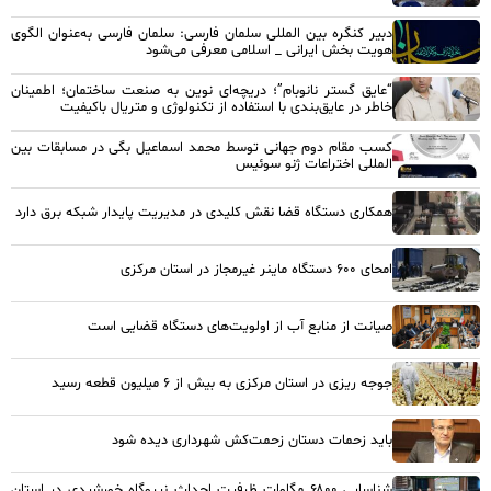
دبیر کنگره بین المللی سلمان فارسی: سلمان فارسی به‌عنوان الگوی
هویت بخش ایرانی _ اسلامی معرفی می‌شود
“عایق گستر نانوبام”؛ دریچه‌ای نوین به صنعت ساختمان؛ اطمینان
خاطر در عایق‌بندی با استفاده از تکنولوژی و متریال باکیفیت
کسب مقام دوم جهانی توسط محمد اسماعیل بگی در مسابقات بین
المللی اختراعات ژنو سوئیس
همکاری دستگاه قضا نقش کلیدی در مدیریت پایدار شبکه برق دارد
امحای ۶۰۰ دستگاه ماینر غیرمجاز در استان مرکزی
صیانت از منابع آب از اولویت‌های دستگاه قضایی است
جوجه ریزی در استان مرکزی به بیش از ۶ میلیون قطعه رسید
باید زحمات دستان زحمت‌کش شهرداری دیده شود
شناسایی ۶۸۰۰ مگاوات ظرفیت احداث نیروگاه خورشیدی در استان